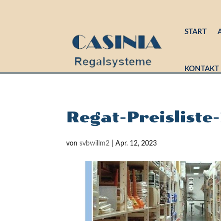
START
KONTAKT
Regat-Preisliste
von
svbwillm2
|
Apr. 12, 2023