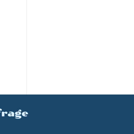
frage